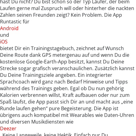
hast Du nicht? Du bist schon so der Typ Läufer, der beim
Laufen gerne mal Zuspruch will oder hinterher die nackten
Zahlen seinen Freunden zeigt? Kein Problem. Die App
Runtastic für
Android
und
iOS
bietet Dir ein Trainingstagebuch, zeichnet auf Wunsch
Deine Route dank GPS metergenau auf und wenn Du die
kostenlose Google-Earth-App besitzt, kannst Du Deine
Strecke sogar grafisch veranschaulichen. Zusätzlich kannst
Du Deine Trainingsziele angeben. Ein integrierter
Sprachcoach wird ganz nach Bedarf Hinweise und Tipps
während des Trainings geben. Egal ob Du nun gehörig
Kalorien verbrennen willst, Kraft aufbauen oder nur zum
Spaß läufst, die App passt sich Dir an und macht aus „eine
Runde laufen gehen“ pure Begeisterung. Die App ist
übrigens auch kompatibel mit Wearables wie Daten-Uhren
und diversen Musikdiensten wie
Deezer
. Keine Langeweile, keine Hektik. Einfach nur Du.