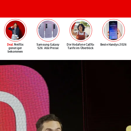
Deal
: Netflix
Samsung Galaxy
Die Vodafone CallYa-
Beste Handys 2026
günstiger
S26: Alle Preise
Tarife im Überblick
bekommen