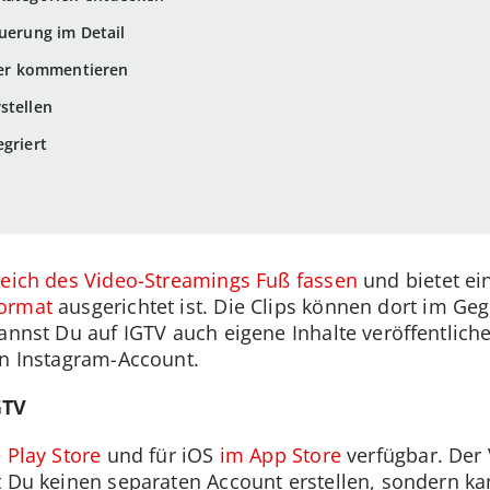
euerung im Detail
oder kommentieren
stellen
egriert
reich des Video-Streamings Fuß fassen
und bietet ein
format
ausgerichtet ist. Die Clips können dort im Geg
kannst Du auf IGTV auch eigene Inhalte veröffentlic
en Instagram-Account.
GTV
 Play Store
und für iOS
im App Store
verfügbar. Der 
t Du keinen separaten Account erstellen, sondern k