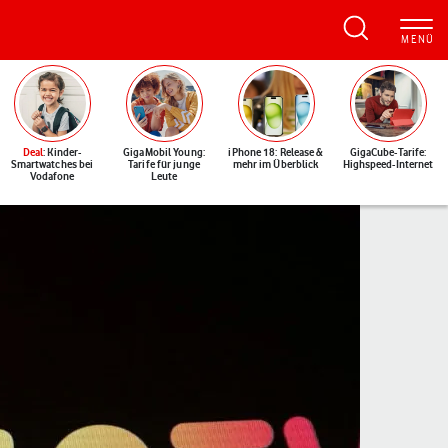
Deal
: Kinder-
GigaMobil Young:
iPhone 18: Release &
GigaCube-Tarife:
Smartwatches bei
Tarife für junge
mehr im Überblick
Highspeed-Internet
Vodafone
Leute