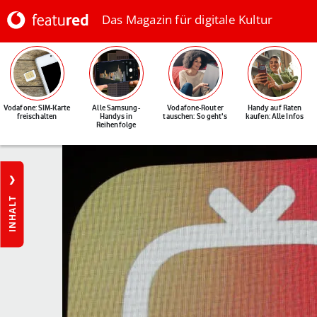
Das Magazin für digitale Kultur
Vodafone: SIM-Karte
Alle Samsung-
Vodafone-Router
Handy auf Raten
freischalten
Handys in
tauschen: So geht's
kaufen: Alle Infos
Reihenfolge
INHALT