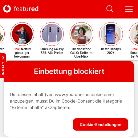
ten
Deal
: Netflix
Samsung Galaxy
Die Vodafone
Beste Handys
Deal
e
günstiger
S26: Alle Preise
CallYa-Tarife im
2026
Smar
bekommen
Überblick
bei 
INHALT