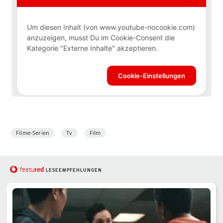
Filme-Serien
Tv
Film
red
featu
LESEEMPFEHLUNGEN