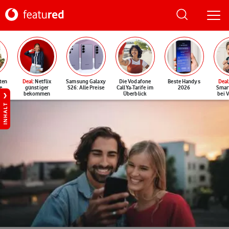
ten
Deal
: Netflix
Samsung Galaxy
Die Vodafone
Beste Handys
Deal
e
günstiger
S26: Alle Preise
CallYa-Tarife im
2026
Smar
bekommen
Überblick
bei 
INHALT