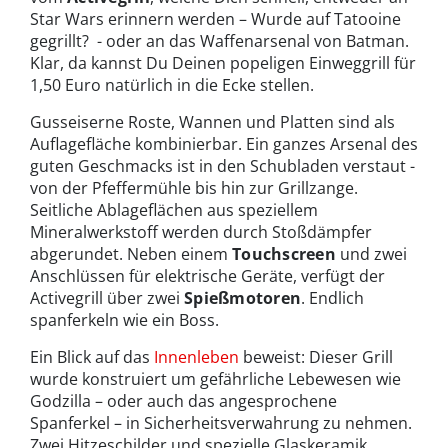
Star Wars erinnern werden – Wurde auf Tatooine
gegrillt? - oder an das Waffenarsenal von Batman.
Klar, da kannst Du Deinen popeligen Einweggrill für
1,50 Euro natürlich in die Ecke stellen.
Gusseiserne Roste, Wannen und Platten sind als
Auflagefläche kombinierbar. Ein ganzes Arsenal des
guten Geschmacks ist in den Schubladen verstaut -
von der Pfeffermühle bis hin zur Grillzange.
Seitliche Ablageflächen aus speziellem
Mineralwerkstoff werden durch Stoßdämpfer
abgerundet. Neben einem
Touchscreen
und zwei
Anschlüssen für elektrische Geräte, verfügt der
Activegrill über zwei
Spießmotoren
. Endlich
spanferkeln wie ein Boss.
Ein Blick auf das
Innenleben
beweist: Dieser Grill
wurde konstruiert um gefährliche Lebewesen wie
Godzilla – oder auch das angesprochene
Spanferkel – in Sicherheitsverwahrung zu nehmen.
Zwei Hitzeschilder und spezielle Glaskeramik