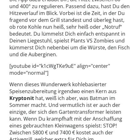
und 400° zu regulieren. Passend dazu, hast Du den
Hitzeverlauf im Blick. Vorbei ist die Zeit, in der Du
fragend vor dem Grill standest und überleg hast,
ob rote Kohle nun heiß, sehr heiß oder „Notruf“
bedeutet. Du lümmelst Dich einfach entspannt in
Deinen Liegestuhl, spielst Plants VS Zombies und
kümmerst Dich nebenbei um die Würste, den Fisch
und die Auberginen.
[youtube id="k1cWgTKe9uE" align="center"
mode="normal"]
Wenn dieses Wunderwerk kohlebasierter
Speisenzubereitung irgendwo einen Kern aus
Kryptonit
hat, weiß ich aber, was Batman im
Sommer macht. Und vermutlich ist er auch der
einzige, der sich den Gartentransformer leisten
kann. Wenn Du krampfhaft mit der Anschaffung
eines gebrauchten Kleinwagens spielst: STOP!
Zwischen 5800 € und 7400 € kostet auch der
Activegrill, welcher extra für Dich im