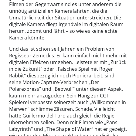
Filmen der Gegenwart sind es unter anderem die
unnötig artifiziellen Kamerafahrten, die die
Unnatürlichkeit der Situation unterstreichen. Die
digitale Kamera fliegt irgendwie im digitalen Raum
herum, zoomt und fährt – so wie es keine echte
Kamera könnte.
Und das ist schon seit Jahren ein Problem von
Regisseur Zemeckis: Er kann einfach nicht mehr mit
digitalen Effekten umgehen. Leistete er mit „Zurück
in die Zukunft“ oder „Falsches Spiel mit Roger
Rabbit“ diesbezüglich noch Pionierarbeit, sind
seine Motion-Capture-Verbrechen „Der
Polarexpress“ und „Beowulf“ unter diesem Aspekt
kaum mehr anzugucken. Sein Hang zur CGI-
Spielerei verpasste seinerzeit auch „Willkommen in
Marwen“ schlimme Zäsuren. Schade. Vielleicht
hätte Guillermo del Toro auch gleich die Regie
übernehmen sollen. Denn mit Filmen wie „Pans
Labyrinth“ und „The Shape of Water“ hat er gezeigt,
wie gut er den Mix aus praktischen und digitalen