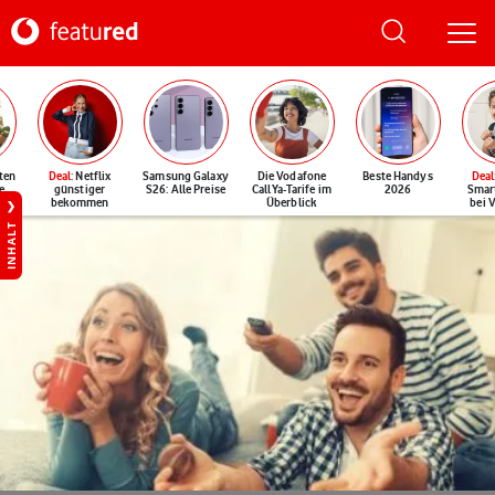
ten
Deal
: Netflix
Samsung Galaxy
Die Vodafone
Beste Handys
Deal
e
günstiger
S26: Alle Preise
CallYa-Tarife im
2026
Smar
bekommen
Überblick
bei 
INHALT