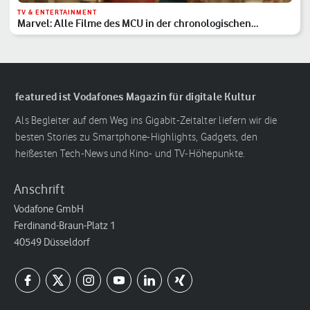
TV & ENTERTAINMENT
Marvel: Alle Filme des MCU in der chronologischen
Reihenfolge
featured ist Vodafones Magazin für digitale Kultur
Als Begleiter auf dem Weg ins Gigabit-Zeitalter liefern wir die
besten Stories zu Smartphone-Highlights, Gadgets, den
heißesten Tech-News und Kino- und TV-Höhepunkte.
Anschrift
Vodafone GmbH
Ferdinand-Braun-Platz 1
40549 Düsseldorf