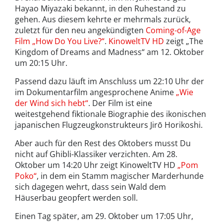
Hayao Miyazaki bekannt, in den Ruhestand zu
gehen. Aus diesem kehrte er mehrmals zurück,
zuletzt für den neu angekündigten
Coming-of-Age
Film „How Do You Live?“
.
KinoweltTV HD
zeigt „The
Kingdom of Dreams and Madness“ am 12. Oktober
um 20:15 Uhr.
Passend dazu läuft im Anschluss um 22:10 Uhr der
im Dokumentarfilm angesprochene Anime
„Wie
der Wind sich hebt“
. Der Film ist eine
weitestgehend fiktionale Biographie des ikonischen
japanischen Flugzeugkonstrukteurs Jirō Horikoshi.
Aber auch für den Rest des Oktobers musst Du
nicht auf Ghibli-Klassiker verzichten. Am 28.
Oktober um 14:20 Uhr zeigt KinoweltTV HD
„Pom
Poko“
, in dem ein Stamm magischer Marderhunde
sich dagegen wehrt, dass sein Wald dem
Häuserbau geopfert werden soll.
Einen Tag später, am 29. Oktober um 17:05 Uhr,