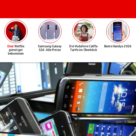
Deal
: Netflix
Samsung Galaxy
Die Vodafone CallYa-
Beste Handys 2026
günstiger
S26: Alle Preise
Tarife im Überblick
bekommen