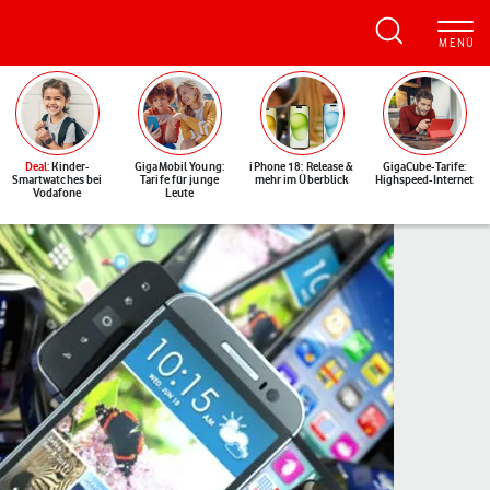
Deal
: Kinder-
GigaMobil Young:
iPhone 18: Release &
GigaCube-Tarife:
Smartwatches bei
Tarife für junge
mehr im Überblick
Highspeed-Internet
Vodafone
Leute