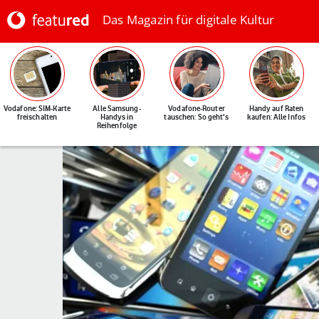
Das Magazin für digitale Kultur
Vodafone: SIM-Karte
Alle Samsung-
Vodafone-Router
Handy auf Raten
freischalten
Handys in
tauschen: So geht's
kaufen: Alle Infos
Reihenfolge