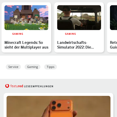
GAMING
GAMING
Minecraft Legends: So
Landwirtschafts-
Ret
sieht der Multiplayer aus
Simulator 2022: Die
Gui
besten Mods
und
Service
Gaming
Tipps
red
featu
LESEEMPFEHLUNGEN