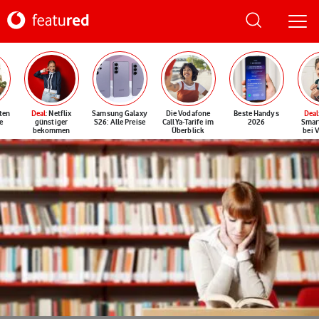
ten
Deal
: Netflix
Samsung Galaxy
Die Vodafone
Beste Handys
Deal
e
günstiger
S26: Alle Preise
CallYa-Tarife im
2026
Smar
bekommen
Überblick
bei 