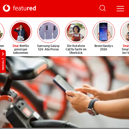
ten
Deal
: Netflix
Samsung Galaxy
Die Vodafone
Beste Handys
Deal
e
günstiger
S26: Alle Preise
CallYa-Tarife im
2026
Smar
bekommen
Überblick
bei 
INHALT