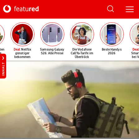
ten
Deal
: Netflix
Samsung Galaxy
Die Vodafone
Beste Handys
Deal
e
günstiger
S26: Alle Preise
CallYa-Tarife im
2026
Smar
bekommen
Überblick
bei 
INHALT