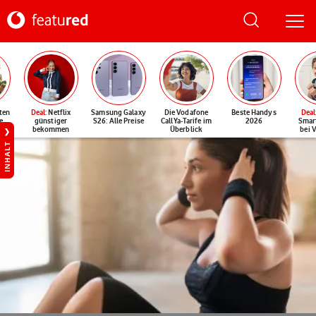
ten
Deal
: Netflix
Samsung Galaxy
Die Vodafone
Beste Handys
Deal
e
günstiger
S26: Alle Preise
CallYa-Tarife im
2026
Smar
bekommen
Überblick
bei 
INHALT