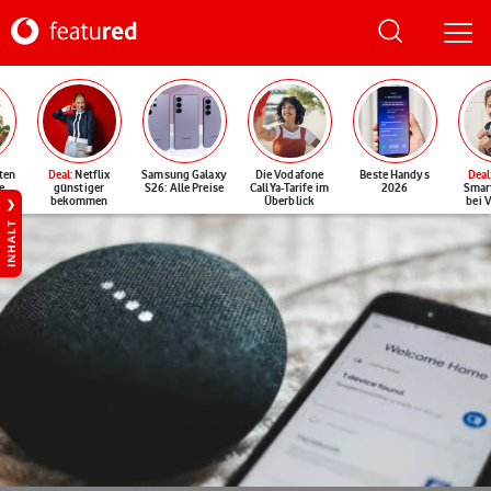
ten
Deal
: Netflix
Samsung Galaxy
Die Vodafone
Beste Handys
Deal
e
günstiger
S26: Alle Preise
CallYa-Tarife im
2026
Smar
bekommen
Überblick
bei 
INHALT