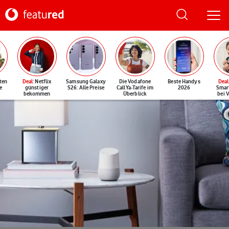
ten
Deal
: Netflix
Samsung Galaxy
Die Vodafone
Beste Handys
Deal
e
günstiger
S26: Alle Preise
CallYa-Tarife im
2026
Smar
bekommen
Überblick
bei 