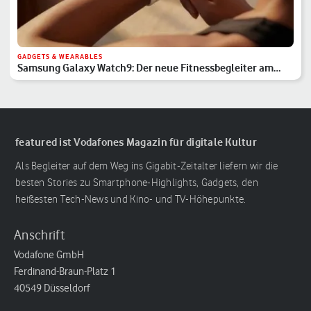
GADGETS & WEARABLES
Samsung Galaxy Watch9: Der neue Fitnessbegleiter am
Handgelenk
featured ist Vodafones Magazin für digitale Kultur
Als Begleiter auf dem Weg ins Gigabit-Zeitalter liefern wir die
besten Stories zu Smartphone-Highlights, Gadgets, den
heißesten Tech-News und Kino- und TV-Höhepunkte.
Anschrift
Vodafone GmbH
Ferdinand-Braun-Platz 1
40549 Düsseldorf