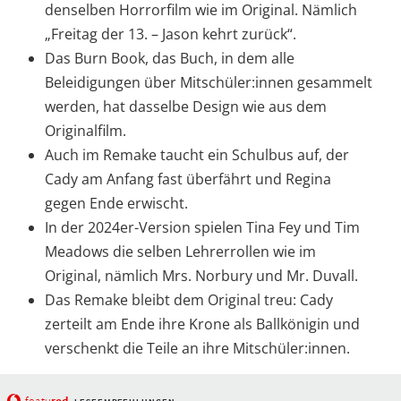
denselben Horrorfilm wie im Original. Nämlich
„Freitag der 13. – Jason kehrt zurück“.
Das Burn Book, das Buch, in dem alle
Beleidigungen über Mitschüler:innen gesammelt
werden, hat dasselbe Design wie aus dem
Originalfilm.
Auch im Remake taucht ein Schulbus auf, der
Cady am Anfang fast überfährt und Regina
gegen Ende erwischt.
In der 2024er-Version spielen Tina Fey und Tim
Meadows die selben Lehrerrollen wie im
Original, nämlich Mrs. Norbury und Mr. Duvall.
Das Remake bleibt dem Original treu: Cady
zerteilt am Ende ihre Krone als Ballkönigin und
verschenkt die Teile an ihre Mitschüler:innen.
red