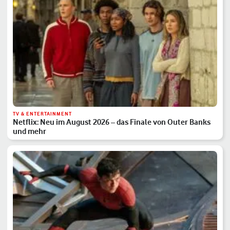
TV & ENTERTAINMENT
Netflix: Neu im August 2026 – das Finale von Outer Banks
und mehr