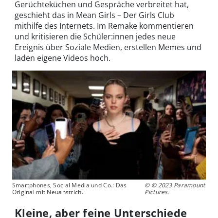
Gerüchteküchen und Gespräche verbreitet hat,
geschieht das in Mean Girls – Der Girls Club
mithilfe des Internets. Im Remake kommentieren
und kritisieren die Schüler:innen jedes neue
Ereignis über Soziale Medien, erstellen Memes und
laden eigene Videos hoch.
Smartphones, Social Media und Co.: Das
© © 2023 Paramount
Original mit Neuanstrich.
Pictures.
Kleine, aber feine Unterschiede