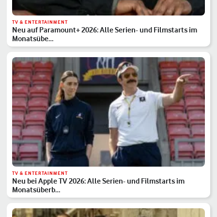
TV & ENTERTAINMENT
Neu auf Paramount+ 2026: Alle Serien- und Filmstarts im
Monatsübe…
TV & ENTERTAINMENT
Neu bei Apple TV 2026: Alle Serien- und Filmstarts im
Monatsüberb…