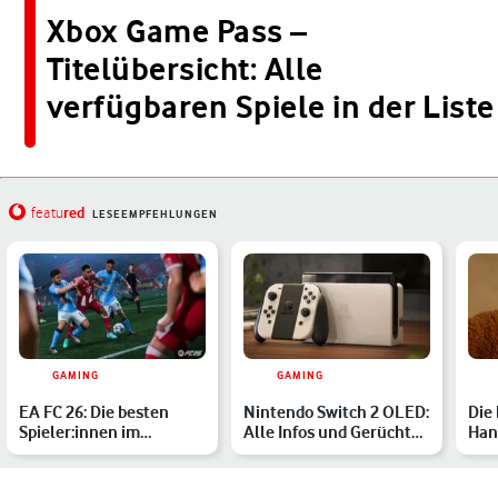
Xbox Game Pass –
Titelübersicht: Alle
verfügbaren Spiele in der Liste
red
featu
LESEEMPFEHLUNGEN
GAMING
GAMING
EA FC 26: Die besten
Nintendo Switch 2 OLED:
Die
Spieler:innen im
Alle Infos und Gerüchte
Han
Überblick
im Überblick
Sma
Pow