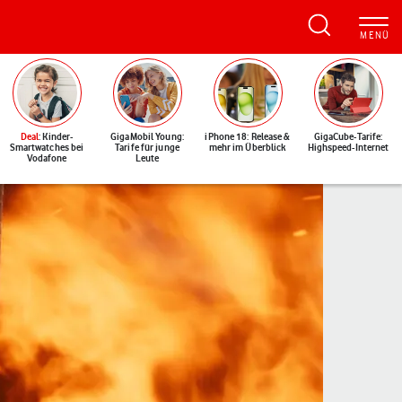
Deal
: Kinder-
GigaMobil Young:
iPhone 18: Release &
GigaCube-Tarife:
Smartwatches bei
Tarife für junge
mehr im Überblick
Highspeed-Internet
Vodafone
Leute