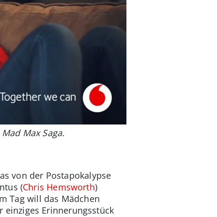
 A Mad Max Saga.
das von der Postapokalypse
ntus (
Chris Hemsworth
)
sem Tag will das Mädchen
 einziges Erinnerungsstück