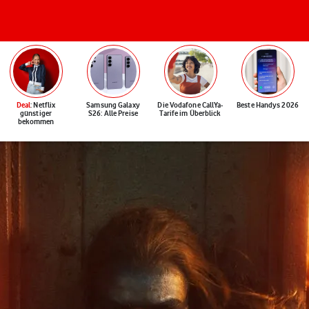
Deal
: Netflix
Samsung Galaxy
Die Vodafone CallYa-
Beste Handys 2026
günstiger
S26: Alle Preise
Tarife im Überblick
bekommen