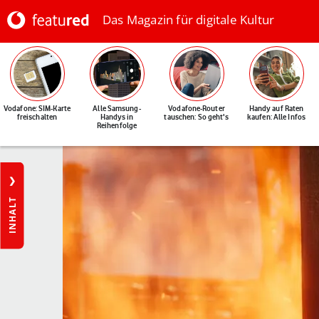
Das Magazin für digitale Kultur
Vodafone: SIM-Karte
Alle Samsung-
Vodafone-Router
Handy auf Raten
freischalten
Handys in
tauschen: So geht's
kaufen: Alle Infos
Reihenfolge
INHALT