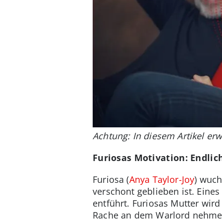
Achtung: In diesem Artikel er
Furiosas Motivation: Endli
Furiosa (
Anya Taylor-Joy
) wuch
verschont geblieben ist. Ein
entführt. Furiosas Mutter wir
Rache an dem Warlord nehmen