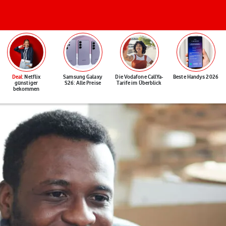
Deal
: Netflix
Samsung Galaxy
Die Vodafone CallYa-
Beste Handys 2026
günstiger
S26: Alle Preise
Tarife im Überblick
bekommen