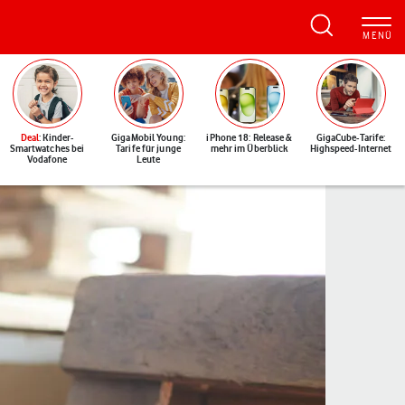
Deal
: Kinder-
GigaMobil Young:
iPhone 18: Release &
GigaCube-Tarife:
Smartwatches bei
Tarife für junge
mehr im Überblick
Highspeed-Internet
Vodafone
Leute