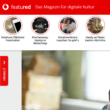
Das Magazin für digitale Kultur
Vodafone: SIM-Karte
Alle Samsung-
Vodafone-Router
Handy auf Raten
freischalten
Handys in
tauschen: So geht's
kaufen: Alle Infos
Reihenfolge
INHALT