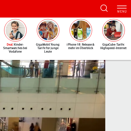
Deal
: Kinder-
GigaMobil Young:
iPhone 18: Release &
GigaCube-Tarife:
Smartwatches bei
Tarife für junge
mehr im Überblick
Highspeed-Internet
Vodafone
Leute