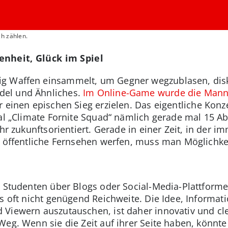
ch zählen.
nheit, Glück im Spiel
ig Waffen einsammelt, um Gegner wegzublasen, disku
el und Ähnliches.
Im Online-Game wurde die Manns
einen epischen Sieg erzielen. Das eigentliche Konze
nal „Climate Fornite Squad“ nämlich gerade mal 15 
ehr zukunftsorientiert. Gerade in einer Zeit, in der 
s öffentliche Fernsehen werfen, muss man Möglichkei
d Studenten über Blogs oder Social-Media-Plattforme
s oft nicht genügend Reichweite. Die Idee, Informat
Viewern auszutauschen, ist daher innovativ und cle
eg. Wenn sie die Zeit auf ihrer Seite haben, könnte