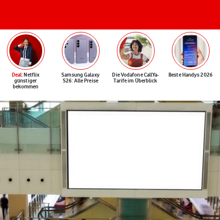
Deal
: Netflix
Samsung Galaxy
Die Vodafone CallYa-
Beste Handys 2026
günstiger
S26: Alle Preise
Tarife im Überblick
bekommen