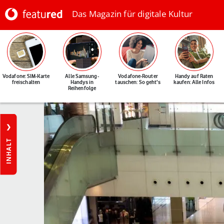
Das Magazin für digitale Kultur
Vodafone: SIM-Karte
Alle Samsung-
Vodafone-Router
Handy auf Raten
freischalten
Handys in
tauschen: So geht's
kaufen: Alle Infos
Reihenfolge
INHALT