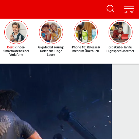
Deal
: Kinder-
GigaMobil Young:
iPhone 18: Release &
GigaCube-Tarife:
Smartwatches bei
Tarife für junge
mehr im Überblick
Highspeed-Internet
Vodafone
Leute