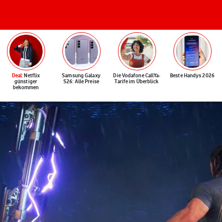
Deal
: Netflix
Samsung Galaxy
Die Vodafone CallYa-
Beste Handys 2026
günstiger
S26: Alle Preise
Tarife im Überblick
bekommen