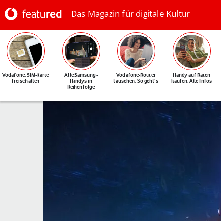
Das Magazin für digitale Kultur
Vodafone: SIM-Karte
Alle Samsung-
Vodafone-Router
Handy auf Raten
freischalten
Handys in
tauschen: So geht's
kaufen: Alle Infos
Reihenfolge