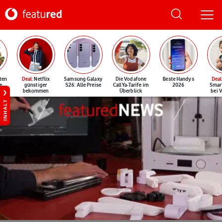
ten
Deal
: Netflix
Samsung Galaxy
Die Vodafone
Beste Handys
Deal
e
günstiger
S26: Alle Preise
CallYa-Tarife im
2026
Smar
bekommen
Überblick
bei 
INHALT