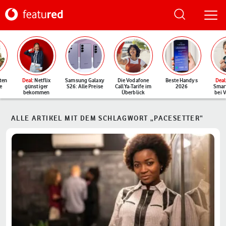
ten
Deal
: Netflix
Samsung Galaxy
Die Vodafone
Beste Handys
Deal
e
günstiger
S26: Alle Preise
CallYa-Tarife im
2026
Smar
bekommen
Überblick
bei 
ALLE ARTIKEL MIT DEM SCHLAGWORT „PACESETTER“