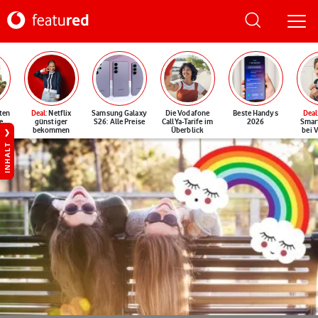
ten
Deal
: Netflix
Samsung Galaxy
Die Vodafone
Beste Handys
Deal
e
günstiger
S26: Alle Preise
CallYa-Tarife im
2026
Smar
bekommen
Überblick
bei 
INHALT