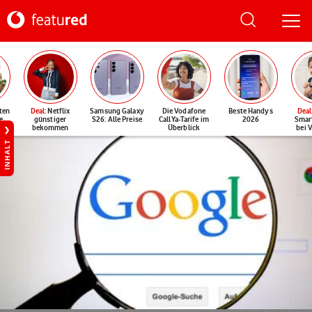
ten
Deal
: Netflix
Samsung Galaxy
Die Vodafone
Beste Handys
Deal
e
günstiger
S26: Alle Preise
CallYa-Tarife im
2026
Smar
bekommen
Überblick
bei 
INHALT