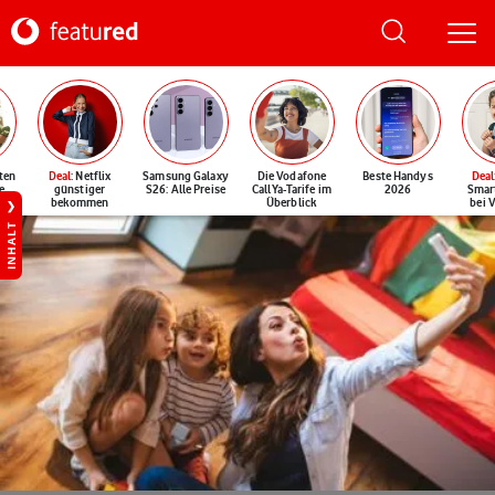
ten
Deal
: Netflix
Samsung Galaxy
Die Vodafone
Beste Handys
Deal
e
günstiger
S26: Alle Preise
CallYa-Tarife im
2026
Smar
bekommen
Überblick
bei 
INHALT