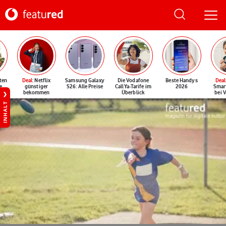
ten
Deal
: Netflix
Samsung Galaxy
Die Vodafone
Beste Handys
Deal
e
günstiger
S26: Alle Preise
CallYa-Tarife im
2026
Smar
bekommen
Überblick
bei 
INHALT