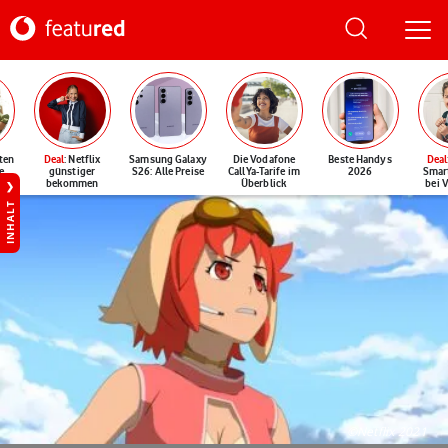
ten
Deal
: Netflix
Samsung Galaxy
Die Vodafone
Beste Handys
Deal
e
günstiger
S26: Alle Preise
CallYa-Tarife im
2026
Smar
bekommen
Überblick
bei 
INHALT
©Netflix 2021