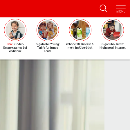
Deal
: Kinder-
GigaMobil Young:
iPhone 18: Release &
GigaCube-Tarife:
Smartwatches bei
Tarife für junge
mehr im Überblick
Highspeed-Internet
Vodafone
Leute