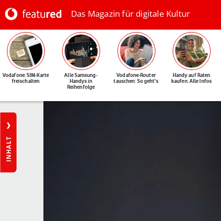
Das Magazin für digitale Kultur
Vodafone: SIM-Karte
Alle Samsung-
Vodafone-Router
Handy auf Raten
freischalten
Handys in
tauschen: So geht's
kaufen: Alle Infos
Reihenfolge
INHALT