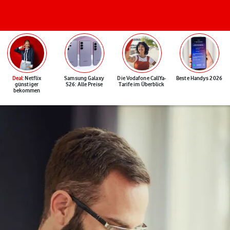
Deal
: Netflix
Samsung Galaxy
Die Vodafone CallYa-
Beste Handys 2026
günstiger
S26: Alle Preise
Tarife im Überblick
bekommen