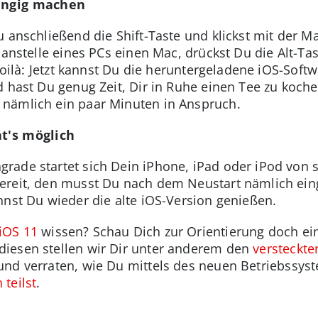
gängig machen
 anschließend die Shift-Taste und klickst mit der M
 anstelle eines PCs einen Mac, drückst Du die Alt-Ta
 voilà: Jetzt kannst Du die heruntergeladene iOS-Sof
d hast Du genug Zeit, Dir in Ruhe einen Tee zu koch
nämlich ein paar Minuten in Anspruch.
ht's möglich
ade startet sich Dein iPhone, iPad oder iPod von s
ereit, den musst Du nach dem Neustart nämlich ein
nnst Du wieder die alte iOS-Version genießen.
iOS 11
wissen? Schau Dich zur Orientierung doch ei
iesen stellen wir Dir unter anderem den
versteckt
nd verraten, wie Du mittels des neuen Betriebssys
teilst
.