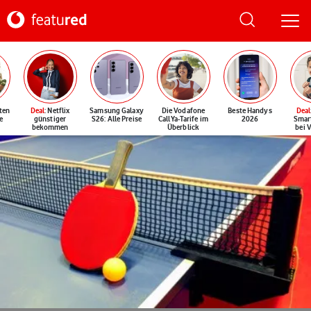
ten
Deal
: Netflix
Samsung Galaxy
Die Vodafone
Beste Handys
Deal
e
günstiger
S26: Alle Preise
CallYa-Tarife im
2026
Smar
bekommen
Überblick
bei 