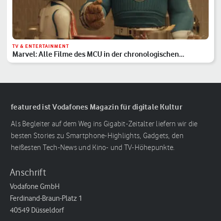
TV & ENTERTAINMENT
Marvel: Alle Filme des MCU in der chronologischen
Reihenfolge
featured ist Vodafones Magazin für digitale Kultur
Als Begleiter auf dem Weg ins Gigabit-Zeitalter liefern wir die
besten Stories zu Smartphone-Highlights, Gadgets, den
heißesten Tech-News und Kino- und TV-Höhepunkte.
Anschrift
Vodafone GmbH
Ferdinand-Braun-Platz 1
40549 Düsseldorf