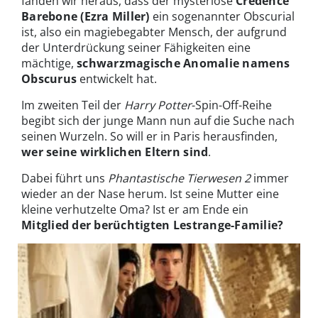
fanden wir heraus, dass der mysteriöse
Credence
Barebone (Ezra Miller)
ein sogenannter Obscurial
ist, also ein magiebegabter Mensch, der aufgrund
der Unterdrückung seiner Fähigkeiten eine
mächtige,
schwarzmagische Anomalie namens
Obscurus
entwickelt hat.
Im zweiten Teil der
Harry Potter
-Spin-Off-Reihe
begibt sich der junge Mann nun auf die Suche nach
seinen Wurzeln. So will er in Paris herausfinden,
wer seine wirklichen Eltern sind
.
Dabei führt uns
Phantastische Tierwesen 2
immer
wieder an der Nase herum. Ist seine Mutter eine
kleine verhutzelte Oma? Ist er am Ende ein
Mitglied der berüchtigten Lestrange-Familie?