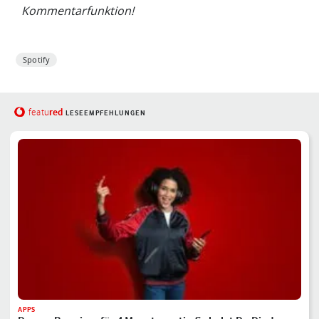
Kommentarfunktion!
Spotify
red
featu
LESEEMPFEHLUNGEN
APPS