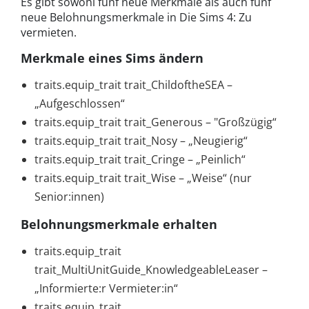
Es gibt sowohl fünf neue Merkmale als auch fünf
neue Belohnungsmerkmale in Die Sims 4: Zu
vermieten.
Merkmale eines Sims ändern
traits.equip_trait trait_ChildoftheSEA –
„Aufgeschlossen“
traits.equip_trait trait_Generous – "Großzügig“
traits.equip_trait trait_Nosy – „Neugierig“
traits.equip_trait trait_Cringe – „Peinlich“
traits.equip_trait trait_Wise – „Weise“ (nur
Senior:innen)
Belohnungsmerkmale erhalten
traits.equip_trait
trait_MultiUnitGuide_KnowledgeableLeaser –
„Informierte:r Vermieter:in“
traits.equip_trait