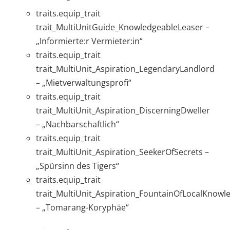
traits.equip_trait
trait_MultiUnitGuide_KnowledgeableLeaser –
„Informierte:r Vermieter:in“
traits.equip_trait
trait_MultiUnit_Aspiration_LegendaryLandlord
– „Mietverwaltungsprofi“
traits.equip_trait
trait_MultiUnit_Aspiration_DiscerningDweller
– „Nachbarschaftlich“
traits.equip_trait
trait_MultiUnit_Aspiration_SeekerOfSecrets –
„Spürsinn des Tigers“
traits.equip_trait
trait_MultiUnit_Aspiration_FountainOfLocalKnowl
– „Tomarang-Koryphäe“