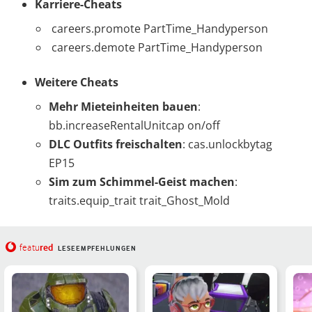
Karriere-Cheats
careers.promote PartTime_Handyperson
careers.demote PartTime_Handyperson
Weitere Cheats
Mehr Mieteinheiten bauen
:
bb.increaseRentalUnitcap on/off
DLC Outfits freischalten
: cas.unlockbytag
EP15
Sim zum Schimmel-Geist machen
:
traits.equip_trait trait_Ghost_Mold
red
featu
LESEEMPFEHLUNGEN