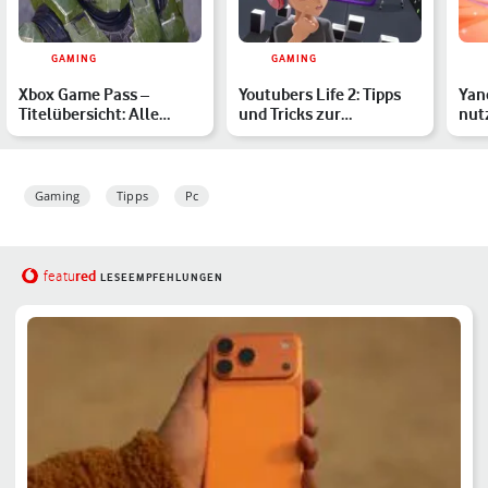
GAMING
GAMING
Xbox Game Pass –
Youtubers Life 2: Tipps
Yan
Titelübersicht: Alle
und Tricks zur
nut
verfügbaren Spiele im
Influencer-Simulation
und
März …
Gaming
Tipps
Pc
red
featu
LESEEMPFEHLUNGEN