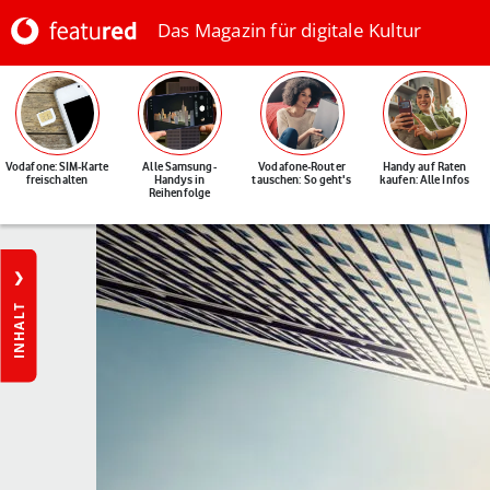
Das Magazin für digitale Kultur
Vodafone: SIM-Karte
Alle Samsung-
Vodafone-Router
Handy auf Raten
freischalten
Handys in
tauschen: So geht's
kaufen: Alle Infos
Reihenfolge
INHALT