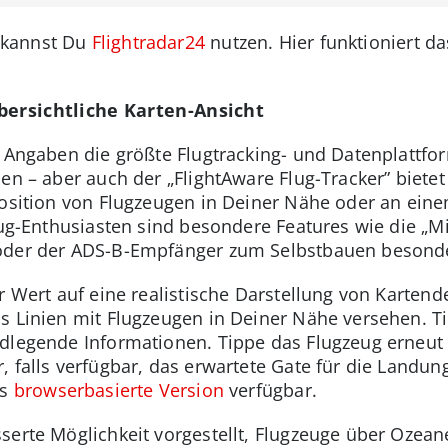
 kannst Du
Flightradar24
nutzen. Hier funktioniert d
bersichtliche Karten-Ansicht
n Angaben die größte Flugtracking- und Datenplattfo
en – aber auch der „FlightAware Flug-Tracker” biete
Position von Flugzeugen in Deiner Nähe oder an ein
lug-Enthusiasten sind besondere Features wie die „M
oder der ADS-B-Empfänger zum Selbstbauen besonde
r Wert auf eine realistische Darstellung von Kartende
s Linien mit Flugzeugen in Deiner Nähe versehen. T
dlegende Informationen. Tippe das Flugzeug erneut 
, falls verfügbar, das erwartete Gate für die Landun
ls
browserbasierte Version
verfügbar.
serte Möglichkeit vorgestellt, Flugzeuge über Ozeane