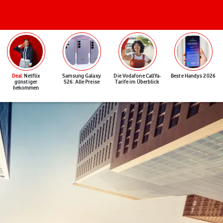
Deal
: Netflix
Samsung Galaxy
Die Vodafone CallYa-
Beste Handys 2026
günstiger
S26: Alle Preise
Tarife im Überblick
bekommen