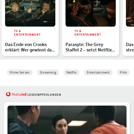
TV &
TV &
ENTERTAINMENT
ENTERTAINMENT
Das Ende von Crooks
Parasyte: The Grey
Das
erklärt: Wer gewinnt das
Staffel 2 – setzt Netflix
str
Katz-und-Maus-Spiel?
den Sci-Fi-Horror fo…
Hor
Filme-Serien
Streaming
Netflix
Entertainment
Film
red
featu
LESEEMPFEHLUNGEN