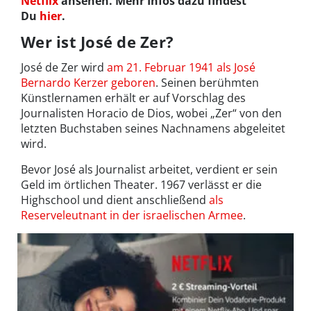
Netflix
ansehen. Mehr Infos dazu findest
Du
hier
.
Wer ist José de Zer?
José de Zer wird
am 21. Februar 1941 als José
Bernardo Kerzer geboren
. Seinen berühmten
Künstlernamen erhält er auf Vorschlag des
Journalisten Horacio de Dios, wobei „Zer“ von den
letzten Buchstaben seines Nachnamens abgeleitet
wird.
Bevor José als Journalist arbeitet, verdient er sein
Geld im örtlichen Theater. 1967 verlässt er die
Highschool und dient anschließend
als
Reserveleutnant in der israelischen Armee
.