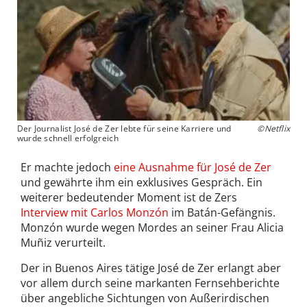
Der Journalist José de Zer lebte für seine Karriere und
©Netflix
wurde schnell erfolgreich
Er machte jedoch
eine Ausnahme für José de Zer
und gewährte ihm ein exklusives Gespräch. Ein
weiterer bedeutender Moment ist de Zers
Interview mit Carlos Monzón
im Batán-Gefängnis.
Monzón wurde wegen Mordes an seiner Frau Alicia
Muñiz verurteilt.
Der in Buenos Aires tätige José de Zer erlangt aber
vor allem durch seine markanten Fernsehberichte
über angebliche Sichtungen von Außerirdischen