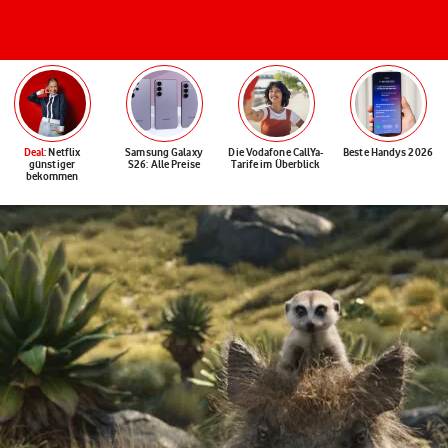
Deal
: Netflix
Samsung Galaxy
Die Vodafone CallYa-
Beste Handys 2026
günstiger
S26: Alle Preise
Tarife im Überblick
bekommen