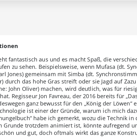
otionen
ieht fantastisch aus und es macht Spaß, die verschi
fen zu sehen. Beispielsweise, wenn Mufasa (dt. Sy
Earl Jones) gemeinsam mit Simba (dt. Synchronstim
) durch das hohe Gras streift oder sie Jagd auf Zazu
e: John Oliver) machen, wird deutlich, was für riesi
 hat. Regisseur Jon Favreau, der 2016 bereits für „
 deswegen ganz bewusst für den „König der Löwen“ e
Technologie ist einer der Gründe, warum ich mich da
ungelbuch“ habe ich gemerkt, wozu die Technik in d
m Grunde trotzdem animiert ist, könnte aufregend un
s schön und gut, doch oftmals wirkt das ganze Konstr