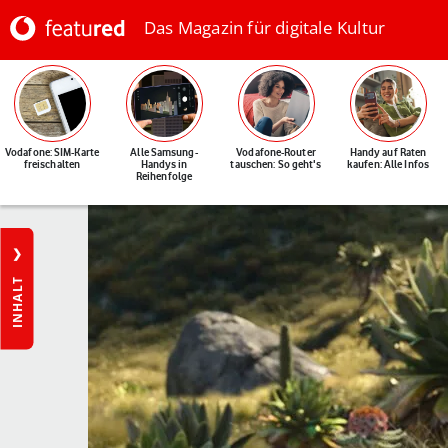
Das Magazin für digitale Kultur
Vodafone: SIM-Karte
Alle Samsung-
Vodafone-Router
Handy auf Raten
freischalten
Handys in
tauschen: So geht's
kaufen: Alle Infos
Reihenfolge
INHALT