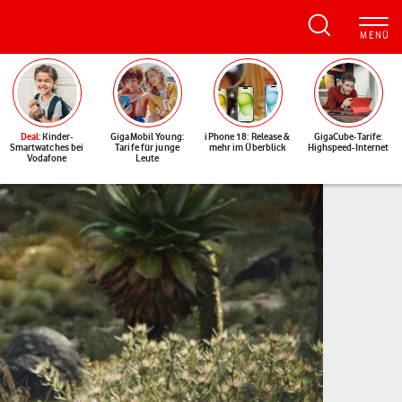
Deal
: Kinder-
GigaMobil Young:
iPhone 18: Release &
GigaCube-Tarife:
Smartwatches bei
Tarife für junge
mehr im Überblick
Highspeed-Internet
Vodafone
Leute