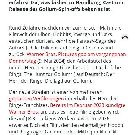
erfährst Du, was bisher zu Handlung, Cast und
Release des Gollum-Spin-offs bekannt ist.
Rund 20 Jahre nachdem wir zum ersten Mal in die
Filmwelt der Elben, Hobbits, Zwerge und Orks
eintauchen durften, kehrt die Fantasy-Saga des
Autors J. R. R. Tolkiens auf die große Leinwand
zurück:
Warner Bros. Pictures gab am vergangenen
Donnerstag
(9. Mai 2024) den Arbeitstitel des
neuen Herr der Ringe-Films bekannt: „Lord of the
Rings: The Hunt for Gollum“ ( auf Deutsch: Der
Herr der Ringe: Die Jagd auf Gollum).
Der neue Streifen ist einer von mehreren
geplanten Verfilmungen
innerhalb des Herr der
Ringe-Franchises.
Bereits im Februar 2023 kündigte
Warner Bros.
an, dass es neue Filme geben wird,
die auf J.R.R. Tolkiens Werken basieren. 2026
erwartet Dich ein Film, der den ehemaligen Hobbit
und Ringträger Gollum in den Mittelpunkt rückt.