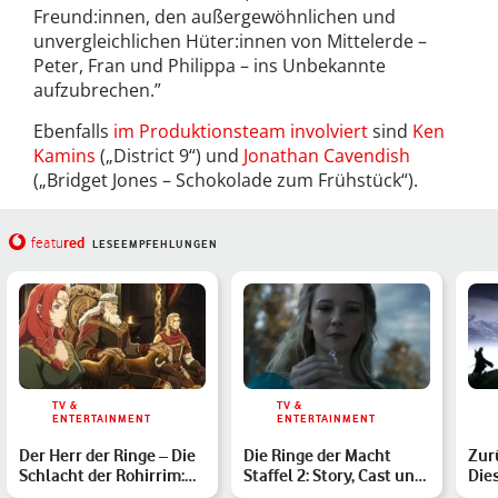
Freund:innen, den außergewöhnlichen und
unvergleichlichen Hüter:innen von Mittelerde –
Peter, Fran und Philippa – ins Unbekannte
aufzubrechen.”
Ebenfalls
im Produktionsteam involviert
sind
Ken
Kamins
(„District 9“) und
Jonathan Cavendish
(„Bridget Jones – Schokolade zum Frühstück“).
red
featu
LESEEMPFEHLUNGEN
TV &
TV &
ENTERTAINMENT
ENTERTAINMENT
Der Herr der Ringe – Die
Die Ringe der Macht
Zurü
Schlacht der Rohirrim:
Staffel 2: Story, Cast und
Die
Was wir über den …
Release der Herr d…
wir