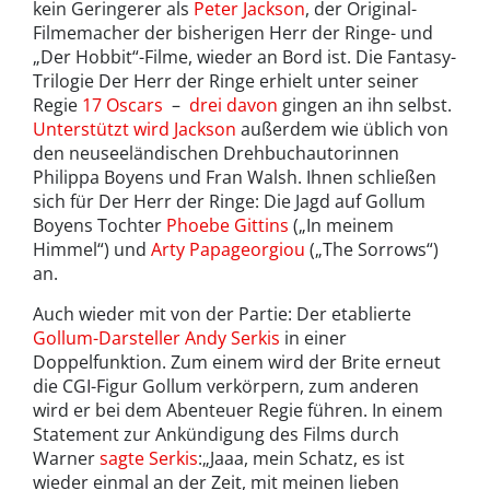
kein Geringerer als
Peter Jackson
, der Original-
Filmemacher der bisherigen Herr der Ringe- und
„Der Hobbit“-Filme, wieder an Bord ist. Die Fantasy-
Trilogie Der Herr der Ringe erhielt unter seiner
Regie
17 Oscars
–
drei davon
gingen an ihn selbst.
Unterstützt wird Jackson
außerdem wie üblich von
den neuseeländischen Drehbuchautorinnen
Philippa Boyens und Fran Walsh. Ihnen schließen
sich für Der Herr der Ringe: Die Jagd auf Gollum
Boyens Tochter
Phoebe Gittins
(„In meinem
Himmel“) und
Arty Papageorgiou
(„The Sorrows“)
an.
Auch wieder mit von der Partie: Der etablierte
Gollum-Darsteller Andy Serkis
in einer
Doppelfunktion. Zum einem wird der Brite erneut
die CGI-Figur Gollum verkörpern, zum anderen
wird er bei dem Abenteuer Regie führen. In einem
Statement zur Ankündigung des Films durch
Warner
sagte Serkis
:„Jaaa, mein Schatz, es ist
wieder einmal an der Zeit, mit meinen lieben