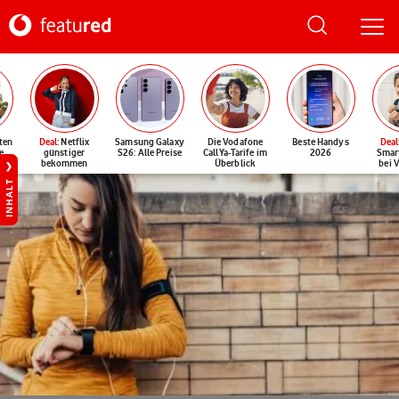
ten
Deal
: Netflix
Samsung Galaxy
Die Vodafone
Beste Handys
Deal
e
günstiger
S26: Alle Preise
CallYa-Tarife im
2026
Smar
bekommen
Überblick
bei 
INHALT