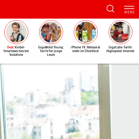
Deal
: Kinder-
GigaMobil Young:
iPhone 18: Release &
GigaCube-Tarife:
Smartwatches bei
Tarife für junge
mehr im Überblick
Highspeed-Internet
Vodafone
Leute