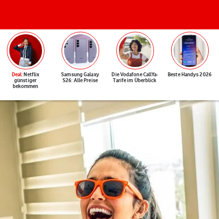
Deal
: Netflix
Samsung Galaxy
Die Vodafone CallYa-
Beste Handys 2026
günstiger
S26: Alle Preise
Tarife im Überblick
bekommen