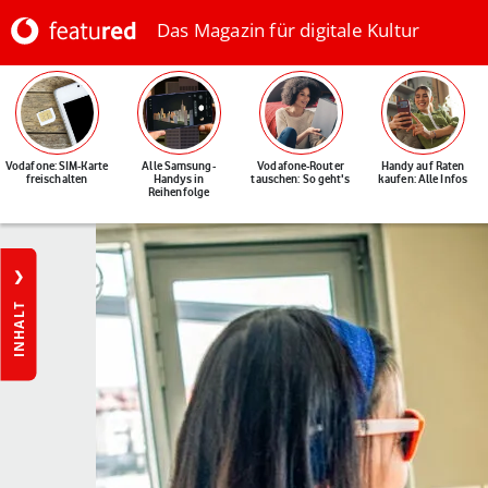
Das Magazin für digitale Kultur
Vodafone: SIM-Karte
Alle Samsung-
Vodafone-Router
Handy auf Raten
freischalten
Handys in
tauschen: So geht's
kaufen: Alle Infos
Reihenfolge
INHALT