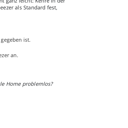
t ganz leicht: Kehre in der
ezer als Standard fest,
 gegeben ist.
zer an.
ogle Home problemlos?