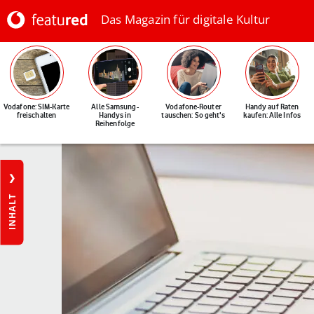
Das Magazin für digitale Kultur
Vodafone: SIM-Karte
Alle Samsung-
Vodafone-Router
Handy auf Raten
freischalten
Handys in
tauschen: So geht's
kaufen: Alle Infos
Reihenfolge
INHALT