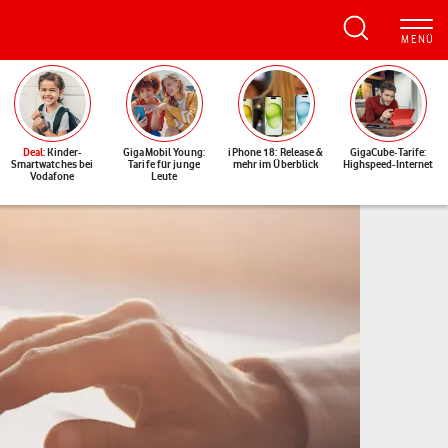
Deal
: Kinder-
GigaMobil Young:
iPhone 18: Release &
GigaCube-Tarife:
Smartwatches bei
Tarife für junge
mehr im Überblick
Highspeed-Internet
Vodafone
Leute