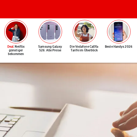
Deal
: Netflix
Samsung Galaxy
Die Vodafone CallYa-
Beste Handys 2026
günstiger
S26: Alle Preise
Tarife im Überblick
bekommen