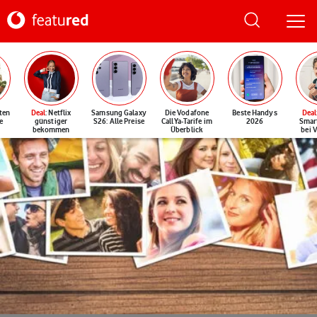
ten
Deal
: Netflix
Samsung Galaxy
Die Vodafone
Beste Handys
Deal
e
günstiger
S26: Alle Preise
CallYa-Tarife im
2026
Smar
bekommen
Überblick
bei 