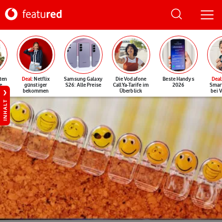
ten
Deal
: Netflix
Samsung Galaxy
Die Vodafone
Beste Handys
Deal
e
günstiger
S26: Alle Preise
CallYa-Tarife im
2026
Smar
bekommen
Überblick
bei 
INHALT