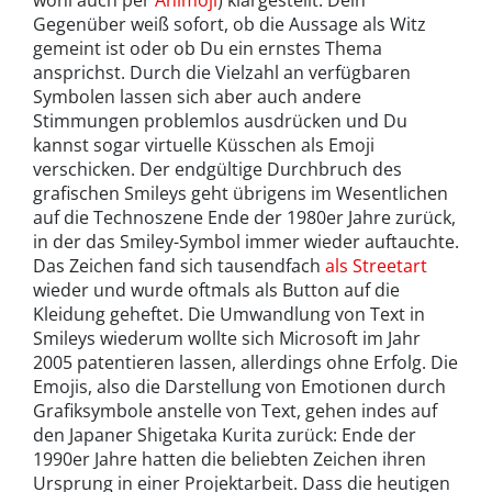
wohl auch per
Animoji
) klargestellt. Dein
Gegenüber weiß sofort, ob die Aussage als Witz
gemeint ist oder ob Du ein ernstes Thema
ansprichst. Durch die Vielzahl an verfügbaren
Symbolen lassen sich aber auch andere
Stimmungen problemlos ausdrücken und Du
kannst sogar virtuelle Küsschen als Emoji
verschicken. Der endgültige Durchbruch des
grafischen Smileys geht übrigens im Wesentlichen
auf die Technoszene Ende der 1980er Jahre zurück,
in der das Smiley-Symbol immer wieder auftauchte.
Das Zeichen fand sich tausendfach
als Streetart
wieder und wurde oftmals als Button auf die
Kleidung geheftet. Die Umwandlung von Text in
Smileys wiederum wollte sich Microsoft im Jahr
2005 patentieren lassen, allerdings ohne Erfolg. Die
Emojis, also die Darstellung von Emotionen durch
Grafiksymbole anstelle von Text, gehen indes auf
den Japaner Shigetaka Kurita zurück: Ende der
1990er Jahre hatten die beliebten Zeichen ihren
Ursprung in einer Projektarbeit. Dass die heutigen