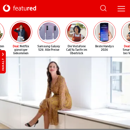
ten
Deal
: Netflix
Samsung Galaxy
Die Vodafone
Beste Handys
Deal
e
günstiger
S26: Alle Preise
CallYa-Tarife im
2026
Smar
bekommen
Überblick
bei 
INHALT