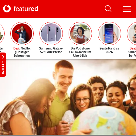
ten
Deal
: Netflix
Samsung Galaxy
Die Vodafone
Beste Handys
Deal
e
günstiger
S26: Alle Preise
CallYa-Tarife im
2026
Smar
bekommen
Überblick
bei 
INHALT