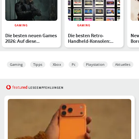
GAMING
GAMING
Die besten neuen Games
Die besten Retro-
New
2026: Auf diese
Handheld-Konsolen:
Bor
Highlights sind wir
Unsere Top 7
und
besond…
Gaming
Tipps
Xbox
Pc
Playstation
Aktuelles
red
featu
LESEEMPFEHLUNGEN