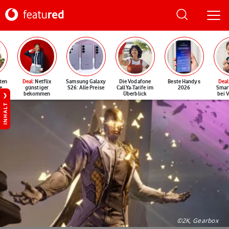
ten
Deal
: Netflix
Samsung Galaxy
Die Vodafone
Beste Handys
Deal
e
günstiger
S26: Alle Preise
CallYa-Tarife im
2026
Smar
bekommen
Überblick
bei 
INHALT
©2K, Gearbox