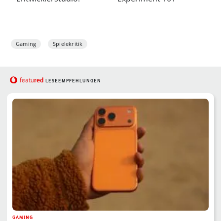
Gaming
Spielekritik
red
featu
LESEEMPFEHLUNGEN
GAMING