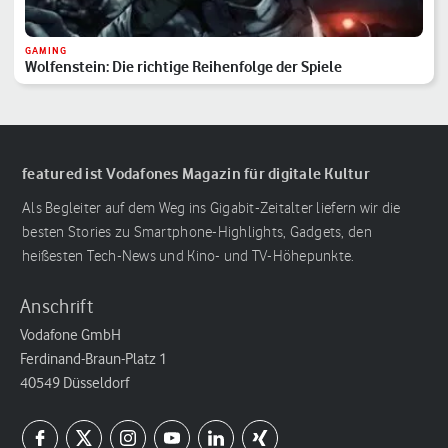
GAMING
Wolfenstein: Die richtige Reihenfolge der Spiele
featured ist Vodafones Magazin für digitale Kultur
Als Begleiter auf dem Weg ins Gigabit-Zeitalter liefern wir die
besten Stories zu Smartphone-Highlights, Gadgets, den
heißesten Tech-News und Kino- und TV-Höhepunkte.
Anschrift
Vodafone GmbH
Ferdinand-Braun-Platz 1
40549 Düsseldorf