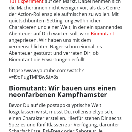
101 Experiment
auf den Markt. Dabei nehmen sich
die Macher:innen nicht weniger vor, als das Genre
der Action-Rollenspiele aufmischen zu wollen. Mit
quietschbuntem Setting, ungewöhnlichen
Charakteren und einer Welt, in der ein spannendes
Abenteuer auf Dich warten soll, wird
Biomutant
angepriesen. Wir haben uns mit dem
vermenschlichten Nager schon einmal ins
Abenteuer gestürzt und verraten Dir, ob
Biomutant die Erwartungen erfüllt.
https://www.youtube.com/watch?
v=I9oPugTMPBw&t=8s
Biomutant: Wir bauen uns einen
neonfarbenen Kampfhamster
Bevor Du auf die postapokalyptische Welt
losgelassen wirst, musst Du, rollenspieltypisch,
einen Charakter erstellen. Hierfür stehen Dir sechs
Spezies und fünf Klassen zur Verfügung, darunter
Scharfschütze, Psi-Freak oder Saboteur. Je