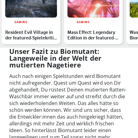
GAMING
GAMING
Resident Evil Village in
Mass Effect: Legendary
Was
der featured-Spielekritik:
Edition in der featured-
Bio
Willkommen im…
Spielekritik – Ein…
Rel
Unser Fazit zu Biomutant:
Langeweile in der Welt der
mutierten Nagetiere
Auch nach einigen Spielstunden wird Biomutant
nicht aufregender. Quest um Quest wird von Dir
abgehandelt, Du rüstest Deinen mutierten Ratten-
Waschbär immer weiter auf und streifst durch die
sich wiederholenden Weiten. Das alles hätte so
schön werden können. Wir sind uns sicher, dass
die Entwickler:innen das auch hingekriegt hätten,
allerdings mit mehr Zeit und wirklich frischen
Ideen. So hinterlässt Biomutant leider einen
langweiligen und zum Teil sogar nicht mehr