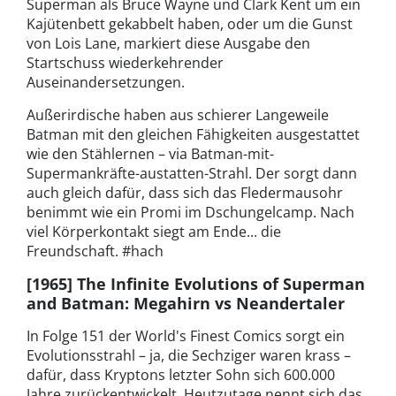
Superman als Bruce Wayne und Clark Kent um ein
Kajütenbett gekabbelt haben, oder um die Gunst
von Lois Lane, markiert diese Ausgabe den
Startschuss wiederkehrender
Auseinandersetzungen.
Außerirdische haben aus schierer Langeweile
Batman mit den gleichen Fähigkeiten ausgestattet
wie den Stählernen – via Batman-mit-
Supermankräfte-austatten-Strahl. Der sorgt dann
auch gleich dafür, dass sich das Fledermausohr
benimmt wie ein Promi im Dschungelcamp. Nach
viel Körperkontakt siegt am Ende... die
Freundschaft. #hach
[1965] The Infinite Evolutions of Superman
and Batman: Megahirn vs Neandertaler
In Folge 151 der World's Finest Comics sorgt ein
Evolutionsstrahl – ja, die Sechziger waren krass –
dafür, dass Kryptons letzter Sohn sich 600.000
Jahre zurückentwickelt. Heutzutage nennt sich das